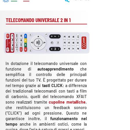
TELECOMANDO UNIVERSALE 2 IN 1
In dotazione il telecomando universale con
funzione di
autoapprendimento
che
semplifica il controllo delle principali
funzioni del tuo TV. È progettato per durare
nel tempo grazie ai
tasti CLICK
: a differenza
dei tradizionali telecomandi con tasti a film
di carbonio, quelli del telecomando XFAIT
sono realizzati tramite
cupoline metalliche
,
che restituiscono un feedback sonoro
(“CLICK”) ad ogni pressione. Questo ne
garantisce inoltre, il
funzionamento nel
tempo
anche in ambienti ostici, come la
cucina, dove l’aria è satura di grassi e vapori.