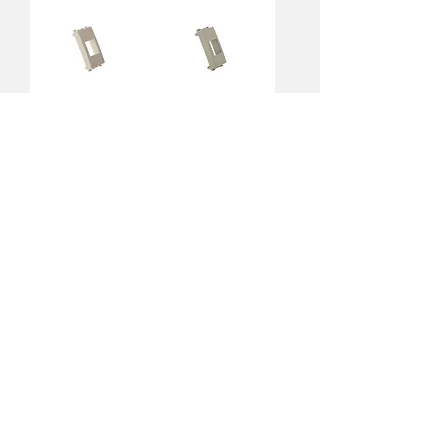
VEB/KEY - VIMAR
VEN/KEY - VIMAR
EIKON BIANCA®
EIKON NEXT®
VI/KEY - VIMAR IDEA
VLB/KEY - VIMAR
NERA®
LINEA® BIANCA