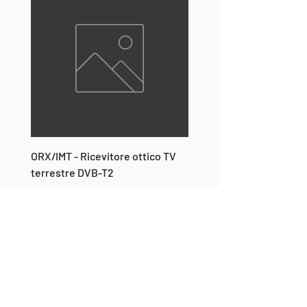
ORX/IMT - Ricevitore ottico TV
ONT-2 - Mediaconverter
terrestre DVB-T2
con uscita RF