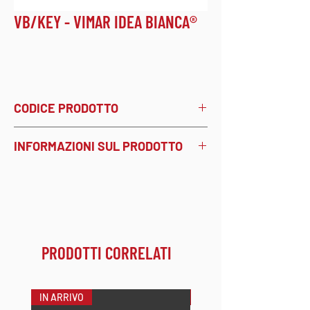
VB/KEY - VIMAR IDEA BIANCA®
CODICE PRODOTTO
VB/KEY
- cod. 5131602
INFORMAZIONI SUL PRODOTTO
Frontalino tipo keystone
compatibile con VIMAR IDEA
BIANCA® per sistema modulare. Da
abbinare ai moduli Keystone
coassiali, RJ45 e RJ11.
PRODOTTI CORRELATI
IN ARRIVO
NOVITÀ