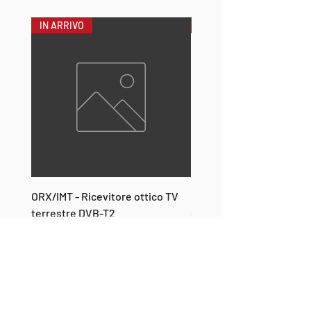
IN ARRIVO
NOVITÀ
ORX/IMT - Ricevitore ottico TV
ONT-2 - Mediaconverter
terrestre DVB-T2
con uscita RF