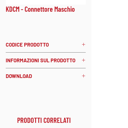
KDCM - Connettore Maschio
CODICE PRODOTTO
KDCM
- cod. 5230002
INFORMAZIONI SUL PRODOTTO
Connettore maschio per
DOWNLOAD
alimentazione, diametro 2,1 mm.
Confezione da 50 pezzi.
PRODOTTI CORRELATI