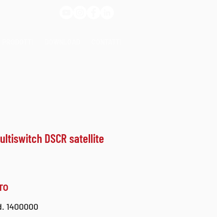
PRODOTTI
DOWNLOAD
CONTATTI
ultiswitch DSCR satellite
TO
d. 1400000