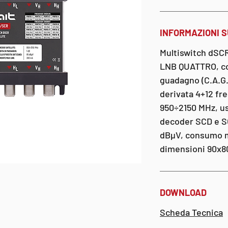
INFORMAZIONI 
Multiswitch dSCR 
LNB QUATTRO, co
guadagno (C.A.G.)
derivata 4+12 fr
950÷2150 MHz, us
decoder SCD e SC
dBµV, consumo m
dimensioni 90x
DOWNLOAD
Scheda Tecnica