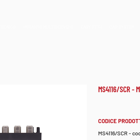
TECNICO
IMPIANTO MULTISERVIZIO
EASY FTTH
CAP SYSTEM
MS4116/SCR - M
CODICE PRODOT
MS4116/SCR
- co