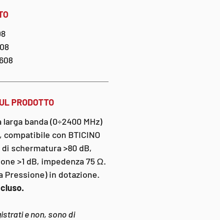
TO
08
608
608
SUL PRODOTTO
a larga banda (0÷2400 MHz)
o, compatibile con BTICINO
 di schermatura >80 dB,
zione >1 dB, impedenza 75 Ω.
a Pressione) in dotazione.
ncluso.
gistrati e non, sono di