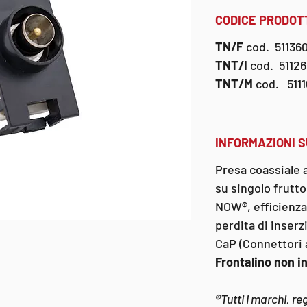
CODICE PRODOT
TN/F
cod. 51136
TNT/I
cod. 5112
TNT/M
cod. 5111
INFORMAZIONI 
Presa coassiale 
su singolo frutt
NOW®, efficienza
perdita di inser
CaP (Connettori 
Frontalino non i
®Tutti i marchi, re