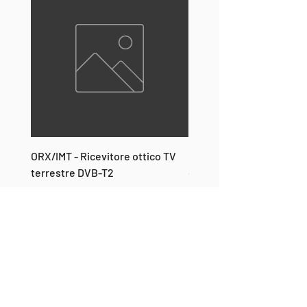
ORX/IMT - Ricevitore ottico TV
ONT-2 - Mediaconverter
terrestre DVB-T2
con uscita RF