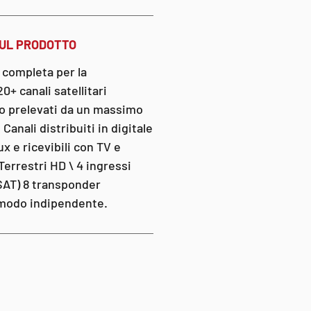
SUL PRODOTTO
 completa per la
0+ canali satellitari
aro prelevati da un massimo
Canali distribuiti in digitale
x e ricevibili con TV e
Terrestri HD \ 4 ingressi
à SAT) 8 transponder
n modo indipendente.