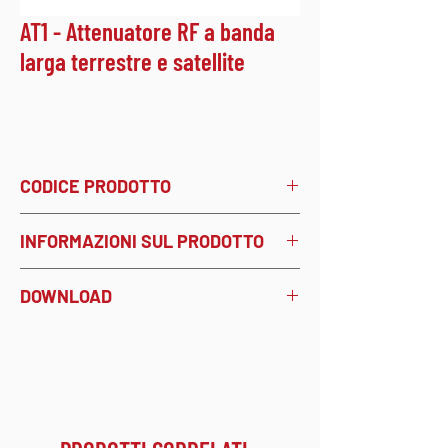
AT1 - Attenuatore RF a banda
larga terrestre e satellite
CODICE PRODOTTO
AT1
- cod. 1700001
INFORMAZIONI SUL PRODOTTO
Attenuatore terrestre e satellite
DOWNLOAD
(40÷2400 MHz) regolabile da 0 a 20
dB, passaggio c.c.